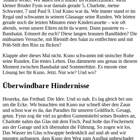
kleiner Bruder Fynn war damals gerade 5, Charlotte, meine
Schwester, 7 und Paul 9. Und Kuno war da. Wie immer stand er im
Regal und schwamm in seinem Glasauge seine Runden. Wir hörten
gerade noch die letzten Minuten einer Kindercassette – wie oft
abends, wenn unsere Eltern nicht da waren. Dann passierte es –
Bandsalat. Erinnert ihr euch? Diese langen braunen Bandfäden? Die
mühsamen Versuche, mit Bleistift den Salat zu entflechten und mit
Pritt-Stift den Riss zu flicken?
Klappte aber dieses Mal nicht. Kuno schwamm mit stoischer Ruhe
seine Runden. Ein tristes Leben. Das dämmerte uns genau in diesem
Moment zwischen Bandsalat und Sommerhitze. Es musste eine
Lösung her für Kuno. Jetzt. Nur wie? Und wo?
Überwindbare Hindernisse
Heureka, das Freibad. Die Idee. Und so nah. Es lag gleich bei uns
um die Ecke. Wir brauchten mit Kuno nur schnell über den Zaun
und schon war es da, das Paradies für unseren Goldfisch. Gesagt,
getan. Fynn zog die viel zu großen Gummistiefel seines Bruders an,
Charlotte nahm das Glas mit dem Fisch, Paul holte das Fischernetz
aus der Garage und ich übernahm die Führung. So zogen wir los.
Das Wasser im Glas schwappte bedenklich auf und ab und wir
mussten aufpassen, dass Kuno den Weg zum Ausflug unbeschadet