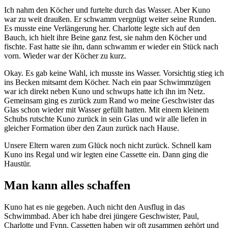
Ich nahm den Köcher und furtelte durch das Wasser. Aber Kuno
war zu weit draußen. Er schwamm vergnügt weiter seine Runden.
Es musste eine Verlängerung her. Charlotte legte sich auf den
Bauch, ich hielt ihre Beine ganz fest, sie nahm den Köcher und
fischte. Fast hatte sie ihn, dann schwamm er wieder ein Stück nach
vorn. Wieder war der Köcher zu kurz.
Okay. Es gab keine Wahl, ich musste ins Wasser. Vorsichtig stieg ich
ins Becken mitsamt dem Köcher. Nach ein paar Schwimmzügen
war ich direkt neben Kuno und schwups hatte ich ihn im Netz.
Gemeinsam ging es zurück zum Rand wo meine Geschwister das
Glas schon wieder mit Wasser gefüllt hatten. Mit einem kleinem
Schubs rutschte Kuno zurück in sein Glas und wir alle liefen in
gleicher Formation über den Zaun zurück nach Hause.
Unsere Eltern waren zum Glück noch nicht zurück. Schnell kam
Kuno ins Regal und wir legten eine Cassette ein. Dann ging die
Haustür.
Man kann alles schaffen
Kuno hat es nie gegeben. Auch nicht den Ausflug in das
Schwimmbad. Aber ich habe drei jüngere Geschwister, Paul,
Charlotte und Fynn. Cassetten haben wir oft zusammen gehört und