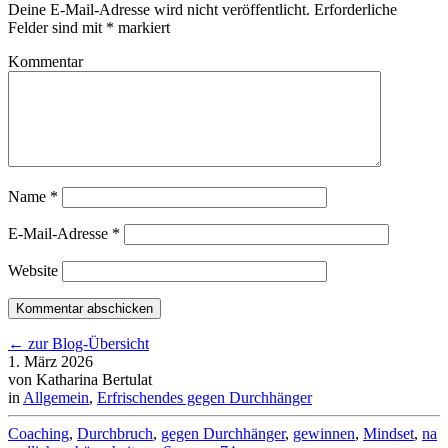
Deine E-Mail-Adresse wird nicht veröffentlicht.
Erforderliche
Felder sind mit
*
markiert
Kommentar
Name
*
E-Mail-Adresse
*
Website
← zur Blog-Übersicht
1. März 2026
von Katharina Bertulat
in
Allgemein
,
Erfrischendes gegen Durchhänger
Coaching
,
Durchbruch
,
gegen Durchhänger
,
gewinnen
,
Mindset
,
na