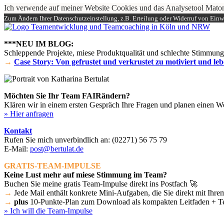
Ich verwende auf meiner Website Cookies und das Analysetool Mato
Zum Ändern Ihrer Datenschutzeinstellung, z.B. Erteilung oder Widerruf von Einwi
***NEU IM BLOG:
Schleppende Projekte, miese Produktqualität und schlechte Stimmung –
→
Case Story: Von gefrustet und verkrustet zu motiviert und le
Möchten Sie Ihr Team FAIRändern?
Klären wir in einem ersten Gespräch Ihre Fragen und planen einen W
» Hier anfragen
Kontakt
Rufen Sie mich unverbindlich an:
(02271) 56 75 79
E-Mail:
post@bertulat.de
GRATIS-TEAM-IMPULSE
Keine Lust mehr auf miese Stimmung im Team?
Buchen Sie meine gratis Team-Impulse direkt ins Postfach 🚀
→
Jede Mail enthält konkrete Mini-Aufgaben, die Sie direkt mit Ih
→
plus
10-Punkte-Plan zum Download als kompakten Leitfaden + T
» Ich will die Team-Impulse