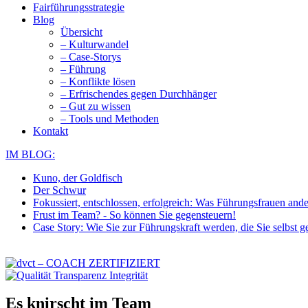
Fairführungsstrategie
Blog
Übersicht
– Kulturwandel
– Case-Storys
– Führung
– Konflikte lösen
– Erfrischendes gegen Durchhänger
– Gut zu wissen
– Tools und Methoden
Kontakt
IM BLOG:
Kuno, der Goldfisch
Der Schwur
Fokussiert, entschlossen, erfolgreich: Was Führungsfrauen and
Frust im Team? - So können Sie gegensteuern!
Case Story: Wie Sie zur Führungskraft werden, die Sie selbst g
Es knirscht im Team