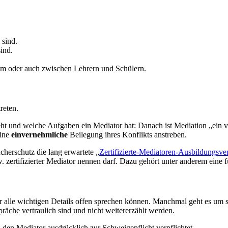
 sind.
ind.
ium oder auch zwischen Lehrern und Schülern.
reten.
ht und welche Aufgaben ein Mediator hat: Danach ist Mediation „ein ver
ine
einvernehmliche
Beilegung ihres Konflikts anstreben.
cherschutz die lang erwartete „
Zertifizierte-Mediatoren-Ausbildungsv
zw. zertifizierter Mediator nennen darf. Dazu gehört unter anderem ein
er alle wichtigen Details offen sprechen können. Manchmal geht es u
präche vertraulich sind und nicht weitererzählt werden.
 den Mediator ausdrücklich zur Schweigepflicht verpflichtet.