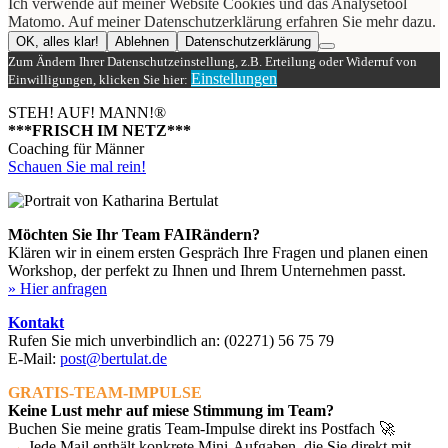
Ich verwende auf meiner Website Cookies und das Analysetool
Matomo. Auf meiner Datenschutzerklärung erfahren Sie mehr dazu.
OK, alles klar!
Ablehnen
Datenschutzerklärung
Zum Ändern Ihrer Datenschutzeinstellung, z.B. Erteilung oder Widerruf von
Einstellungen
Einwilligungen, klicken Sie hier:
STEH! AUF! MANN!
®
***FRISCH IM NETZ***
Coaching für Männer
Schauen Sie mal rein!
Möchten Sie Ihr Team FAIRändern?
Klären wir in einem ersten Gespräch Ihre Fragen und planen einen
Workshop, der perfekt zu Ihnen und Ihrem Unternehmen passt.
» Hier anfragen
Kontakt
Rufen Sie mich unverbindlich an:
(02271) 56 75 79
E-Mail:
post@bertulat.de
GRATIS-TEAM-IMPULSE
Keine Lust mehr auf miese Stimmung im Team?
Buchen Sie meine gratis Team-Impulse direkt ins Postfach 🚀
→
Jede Mail enthält konkrete Mini-Aufgaben, die Sie direkt mit